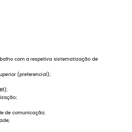
abalho com a respetiva sistematização de
perior (preferencial);
B1);
ização;
ade de comunicação;
dade;