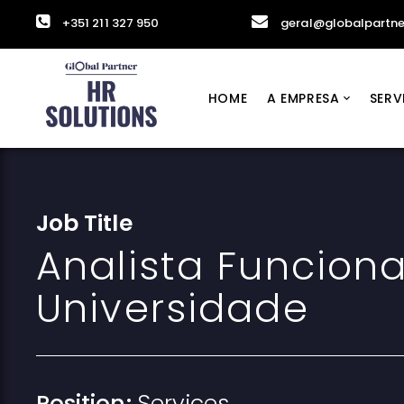
+351 211 327 950
geral@globalpartne
HOME
A EMPRESA
SERV
Job Title
Analista Funciona
Universidade
Position:
Services