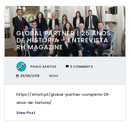
GLOBAL PARTNER | 25 ANOS
DE HISTÓRIA – ENTREVISTA
RH MAGAZINE
PAULO SANTOS
0 COMMENTS
25/06/2019
NEWS
https://inforh.pt/global-partner-completa-25-
anos-de-historia/...
View Post