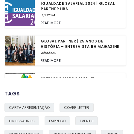
IGUALDADE SALARIAL 2024 | GLOBAL
PARTNER HRS
14/11/2024
READ MORE
GLOBAL PARTNER | 25 ANOS DE
HISTÓRIA – ENTREVISTA RH MAGAZINE
25/06/2019
READ MORE
2ª EDIÇÃO LISBON SUMMIT
03/05/2019
TAGS
READ MORE
CARTA APRESENTAÇÃO
COVER LETTER
OS DINOSSAUROS AINDA EXISTEM!
04/02/2019
DINOSSAUROS
EMPREGO
EVENTO
READ MORE