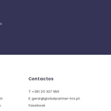
as
Contactos
T: +351 211 327 950
ch
E: geral@globalpartner-hrs.pt
s
Facebook