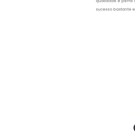
“
a o cliente e de extrema
qualidade e perfis
sucesso bastante e
s