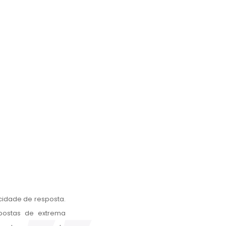
“
cidade de resposta.
“Excelente parceiro na
postas de extrema
necessidades do cliente. 