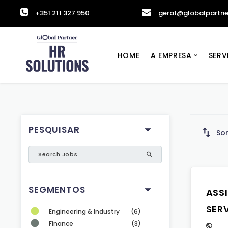
+351 211 327 950
geral@globalpartne
HOME
A EMPRESA
SERV
PESQUISAR
Sor
SEGMENTOS
ASS
SER
Engineering & Industry
(6)
Finance
(3)