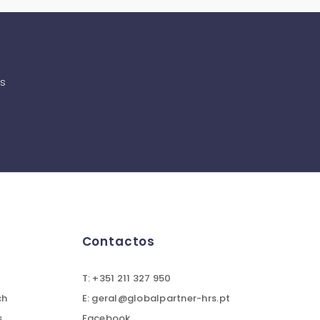
as
Contactos
T: +351 211 327 950
ch
E: geral@globalpartner-hrs.pt
s
Facebook