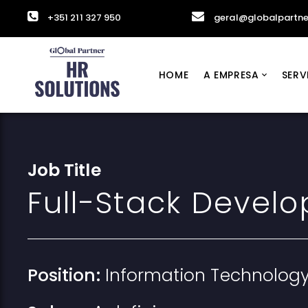
+351 211 327 950
geral@globalpartne
HOME
A EMPRESA
SERV
Job Title
Full-Stack Develo
Position:
Information Technolog