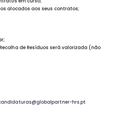
ntratos em curso;
tos alocados aos seus contratos;
ar;
Recolha de Resíduos será valorizada (não
candidaturas@globalpartner-hrs.pt