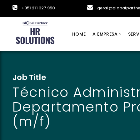
+351 211 327 950
geral@globalpartne
HOME
A EMPRESA
SERV
Job Title
Técnico Administr
Departamento Pr
(m/f)