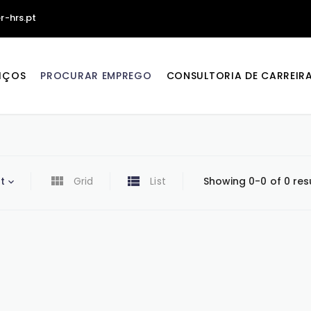
r-hrs.pt
IÇOS
PROCURAR EMPREGO
CONSULTORIA DE CARREIR
t
Grid
List
Showing 0-0 of 0 res