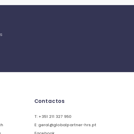
as
Contactos
T: +351 211 327 950
ch
E: geral@globalpartner-hrs.pt
s
Facebook