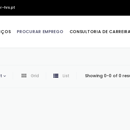
r-hrs.pt
IÇOS
PROCURAR EMPREGO
CONSULTORIA DE CARREIR
t
Grid
List
Showing 0-0 of 0 res