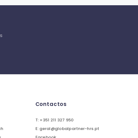
as
Contactos
T: +351 211 327 950
ch
E: geral@globalpartner-hrs.pt
s
Facebook