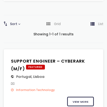
Sort
Grid
List
Showing 1-1 of 1 results
SUPPORT ENGINEER – CYBERARK
FEATURED
(M/F)
Portugal
,
Lisboa
Information Technology
VIEW MORE