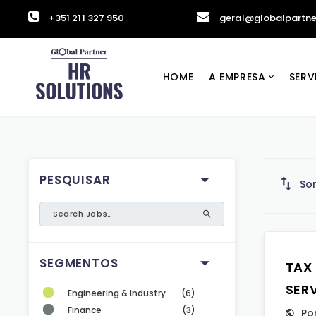
+351 211 327 950
geral@globalpartne
HOME
A EMPRESA
SERV
PESQUISAR
Sor
SEGMENTOS
TAX
SER
Engineering & Industry
(6)
Finance
(3)
Po