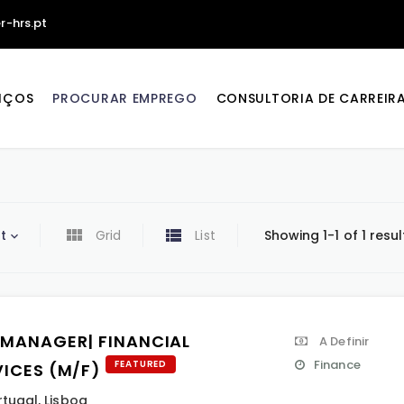
r-hrs.pt
IÇOS
PROCURAR EMPREGO
CONSULTORIA DE CARREIR
t
Grid
List
Showing 1-1 of 1 resul
 MANAGER| FINANCIAL
A Definir
Finance
FEATURED
VICES (M/F)
rtugal
,
Lisboa