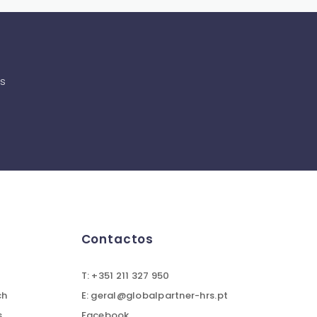
as
Contactos
T: +351 211 327 950
ch
E: geral@globalpartner-hrs.pt
s
Facebook