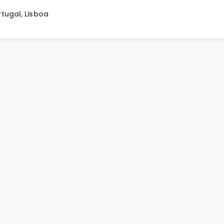
rtugal
,
Lisboa