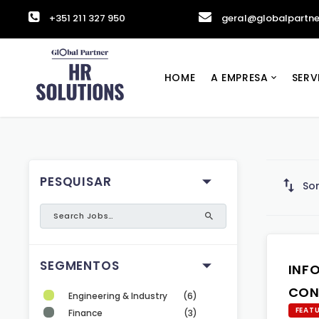
+351 211 327 950
geral@globalpartne
HOME
A EMPRESA
SERV
PESQUISAR
Sor
SEGMENTOS
INF
CON
Engineering & Industry
(6)
FEAT
Finance
(3)