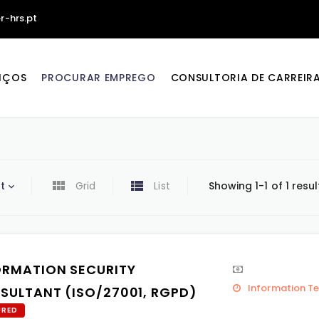
r-hrs.pt
IÇOS
PROCURAR EMPREGO
CONSULTORIA DE CARREIR
t
Grid
List
Showing 1-1 of 1 resul
ORMATION SECURITY
Information T
SULTANT (ISO/27001, RGPD)
URED