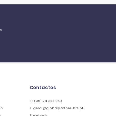
as
Contactos
T: +351 211 327 950
ch
E: geral@globalpartner-hrs.pt
s
Facebook