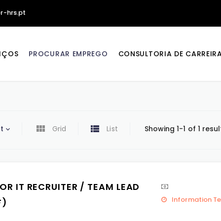
r-hrs.pt
IÇOS
PROCURAR EMPREGO
CONSULTORIA DE CARREIR
t
Grid
List
Showing 1-1 of 1 resul
OR IT RECRUITER / TEAM LEAD
Information T
F)