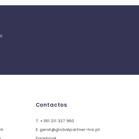
as
Contactos
T: +351 211 327 950
ch
E: geral@globalpartner-hrs.pt
s
Facebook