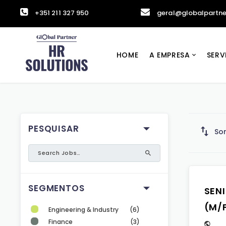
+351 211 327 950
geral@globalpartne
HOME
A EMPRESA
SERV
PESQUISAR
Sor
SEGMENTOS
SENI
(M/
Engineering & Industry
(6)
Finance
(3)