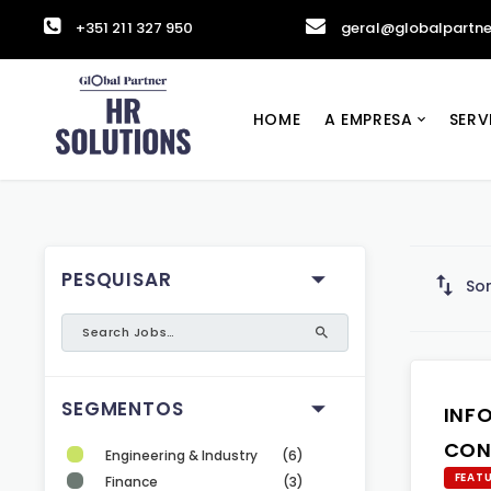
+351 211 327 950
geral@globalpartne
HOME
A EMPRESA
SERV
PESQUISAR
Sor
SEGMENTOS
INF
CON
Engineering & Industry
(6)
FEAT
Finance
(3)