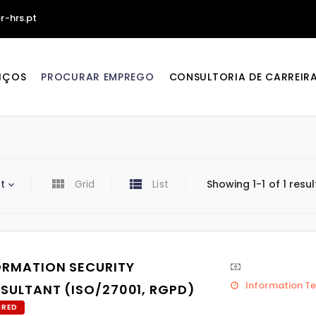
r-hrs.pt
IÇOS
PROCURAR EMPREGO
CONSULTORIA DE CARREIR
t
Grid
List
Showing 1-1 of 1 resul
ORMATION SECURITY
Information T
SULTANT (ISO/27001, RGPD)
URED