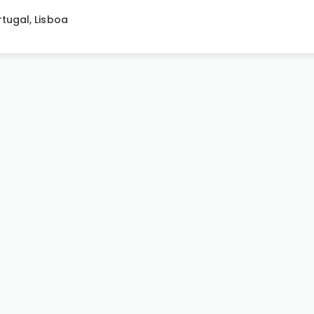
rtugal
,
Lisboa