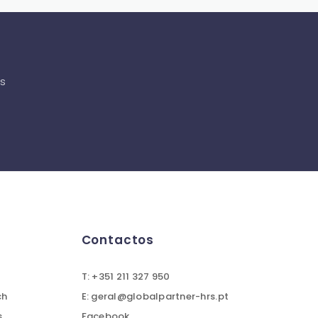
as
Contactos
T: +351 211 327 950
ch
E: geral@globalpartner-hrs.pt
s
Facebook