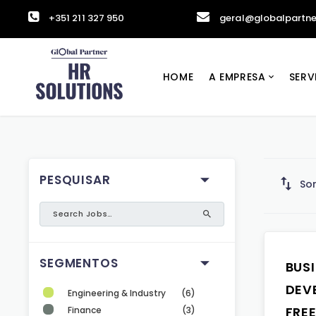
+351 211 327 950
geral@globalpartne
HOME
A EMPRESA
SERV
PESQUISAR
Sor
SEGMENTOS
BUSI
DEV
Engineering & Industry
(6)
FRE
Finance
(3)