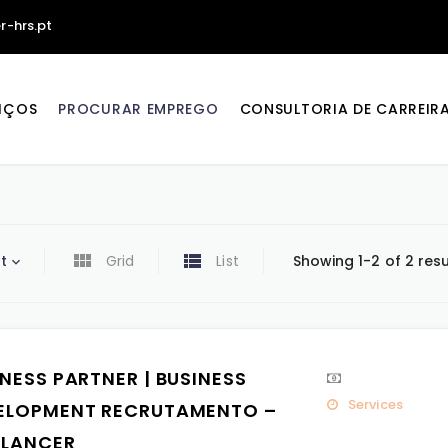
r-hrs.pt
IÇOS
PROCURAR EMPREGO
CONSULTORIA DE CARREIR
t
Grid
List
Showing 1-2 of 2 resu
NESS PARTNER | BUSINESS
Services
ELOPMENT RECRUTAMENTO –
ELANCER