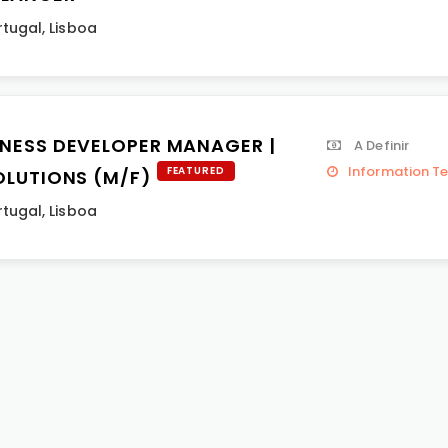
rtugal
,
Lisboa
INESS DEVELOPER MANAGER |
A Definir
Information T
FEATURED
SOLUTIONS (M/F)
rtugal
,
Lisboa