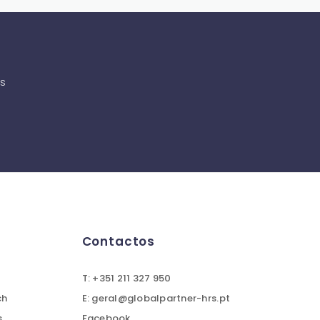
as
Contactos
T: +351 211 327 950
ch
E: geral@globalpartner-hrs.pt
s
Facebook