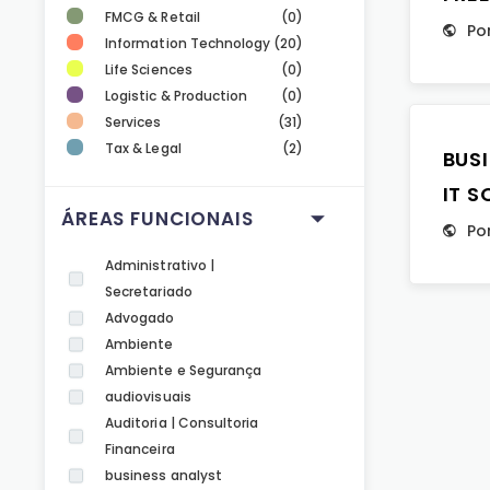
FMCG & Retail
(0)
Po
Information Technology
(20)
Life Sciences
(0)
Logistic & Production
(0)
Services
(31)
Tax & Legal
(2)
BUS
IT 
ÁREAS FUNCIONAIS
Po
Administrativo |
Secretariado
Advogado
Ambiente
Ambiente e Segurança
audiovisuais
Auditoria | Consultoria
Financeira
business analyst