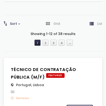
Sort
Grid
List
Showing 1-12 of 38 results
1
2
3
4
→
TÉCNICO DE CONTRATAÇÃO
FEATURED
PÚBLICA (M/F)
Portugal
,
Lisboa
Services