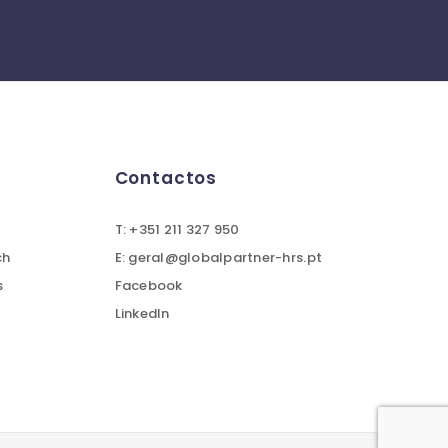
Contactos
T: +351 211 327 950
ch
E: geral@globalpartner-hrs.pt
s
Facebook
LinkedIn