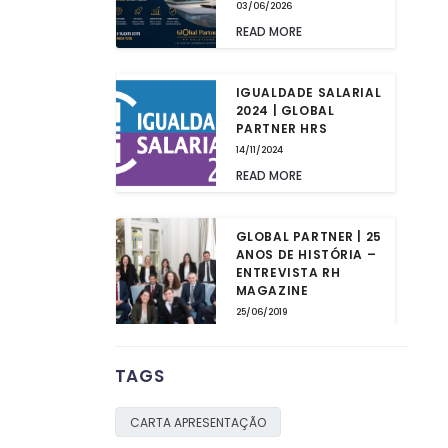
03/06/2026
READ MORE
IGUALDADE SALARIAL
2024 | GLOBAL
PARTNER HRS
14/11/2024
READ MORE
GLOBAL PARTNER | 25
ANOS DE HISTÓRIA –
ENTREVISTA RH
MAGAZINE
25/06/2019
READ MORE
TAGS
2ª EDIÇÃO LISBON
SUMMIT
CARTA APRESENTAÇÃO
03/05/2019