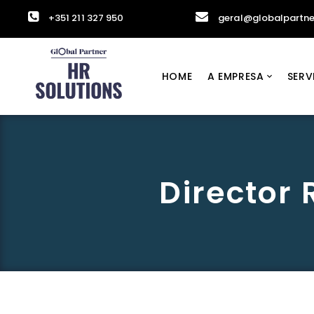
+351 211 327 950
geral@globalpartne
HOME
A EMPRESA
SERV
Director