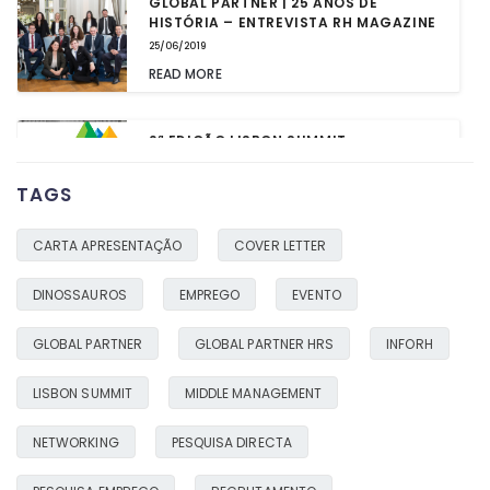
GLOBAL PARTNER | 25 ANOS DE
HISTÓRIA – ENTREVISTA RH MAGAZINE
25/06/2019
READ MORE
2ª EDIÇÃO LISBON SUMMIT
03/05/2019
TAGS
READ MORE
CARTA APRESENTAÇÃO
COVER LETTER
OS DINOSSAUROS AINDA EXISTEM!
04/02/2019
DINOSSAUROS
EMPREGO
EVENTO
READ MORE
GLOBAL PARTNER
GLOBAL PARTNER HRS
INFORH
LISBON SUMMIT
MIDDLE MANAGEMENT
NETWORKING
PESQUISA DIRECTA